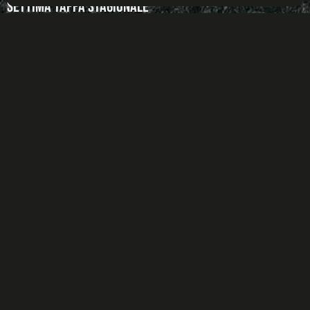
settima tappa stagionale
7 Agosto 2026
Dal 7 al 9 agosto punti pesanti in palio verso la finale di Caorle Dopo
LEGGI DI PIÙ +
TUTTE LE NEWS