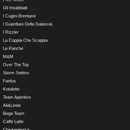
Gli Insabbiati
I Cugini Brentaroi
I Guardiani Della Galassia
I Rizzler
La Coppia Che Scoppia
Le Panche
M&M
Over The Top
Storm Setters
Fanfus
Kotolette
Team Aperitivo
Ali&Linda
Bega Team
Caffè Latte
Chickenhorse