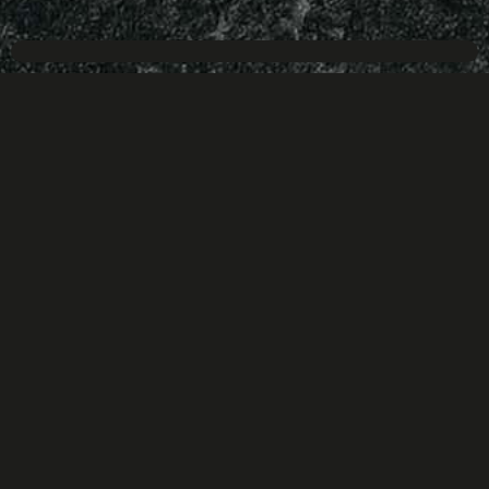
4 Ever Young 2026, l’ultima festa dell’estate JBA
arriva il 23 agosto
6 Agosto 2026
Alla CMB Arena squadre miste 2+2 nelle categorie Open, U17 e
U15 La stagione estiva
LEGGI DI PIÙ +
TUTTE LE NEWS