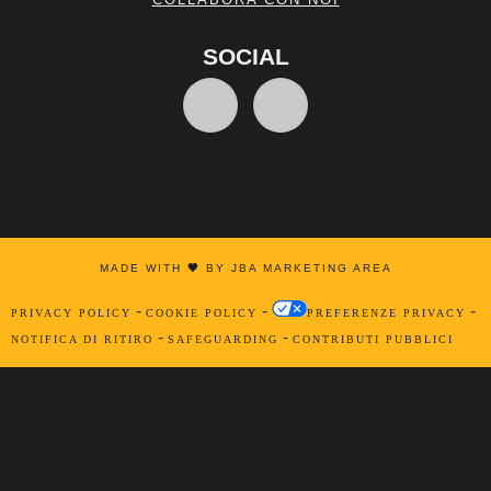
SOCIAL
MADE WITH
🖤
BY JBA MARKETING AREA
-
-
-
PRIVACY POLICY
COOKIE POLICY
PREFERENZE PRIVACY
-
-
NOTIFICA DI RITIRO
SAFEGUARDING
CONTRIBUTI PUBBLICI