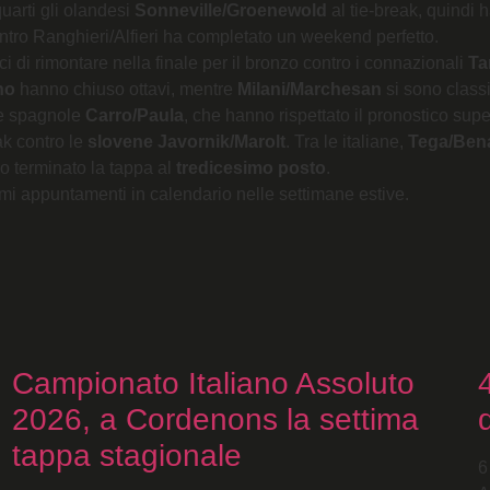
uarti gli olandesi
Sonneville/Groenewold
al tie-break, quindi 
contro Ranghieri/Alfieri ha completato un weekend perfetto.
ci di rimontare nella finale per il bronzo contro i connazionali
Ta
no
hanno chiuso ottavi, mentre
Milani/Marchesan
si sono classi
lle spagnole
Carro/Paula
, che hanno rispettato il pronostico sup
eak contro le
slovene Javornik/Marolt
. Tra le italiane,
Tega/Bena
 terminato la tappa al
tredicesimo posto
.
imi appuntamenti in calendario nelle settimane estive.
Campionato Italiano Assoluto
2026, a Cordenons la settima
tappa stagionale
6