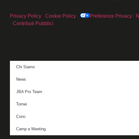
Privacy Policy
-
Cookie Policy
-
Preferenze Privacy
-
N
-
Contributi Pubblici
Chi Siamo
News
JBA Pro Team
Tornei
Corsi
Camp e Meeting