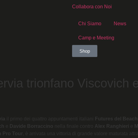
Collabora con Noi
Chi Siamo
News
Camp e Meeting
Shop
via trionfano Viscovich e 
via
il primo dei quattro appuntamenti italiani
Futures del Beach
ch
e
Davide Borraccino
nella finale contro
Alex Ranghieri
e
M
h Pro Tour
, è arrivata una vittoria di grande valore maturata at