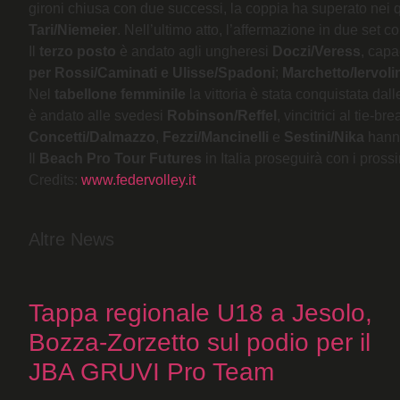
gironi chiusa con due successi, la coppia ha superato nei q
Tari/Niemeier
. Nell’ultimo atto, l’affermazione in due set 
Il
terzo posto
è andato agli ungheresi
Doczi/Veress
, capa
per Rossi/Caminati e Ulisse/Spadoni
;
Marchetto/Iervoli
Nel
tabellone femminile
la vittoria è stata conquistata da
è andato alle svedesi
Robinson/Reffel
, vincitrici al tie-br
Concetti/Dalmazzo
,
Fezzi/Mancinelli
e
Sestini/Nika
hanno
Il
Beach Pro Tour Futures
in Italia proseguirà con i pross
Credits:
www.federvolley.it
Altre News
Tappa regionale U18 a Jesolo,
Bozza-Zorzetto sul podio per il
JBA GRUVI Pro Team