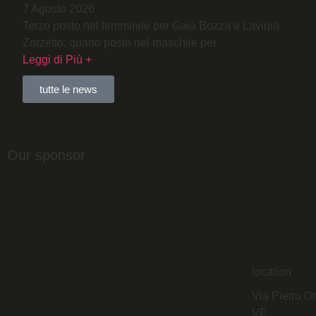
7 Agosto 2026
Terzo posto nel femminile per Gaia Bozza e Lavinia
Zorzetto, quarto posto nel maschile per
Leggi di Più +
tutte le news
Our sponsor
location
Via Pietro O
VE