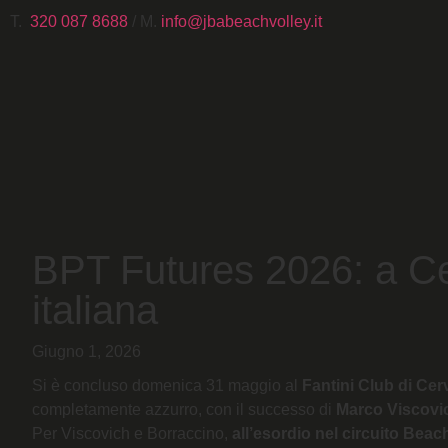
T.
320 087 8688
/ M.
info@jbabeachvolley.it
BPT Futures 2026: a Cer
italiana
Giugno 1, 2026
Si è concluso domenica 31 maggio al
Fantini Club di Cer
completamente azzurro, con il successo di
Marco Viscovi
Per Viscovich e Borraccino,
all’esordio nel circuito Beac