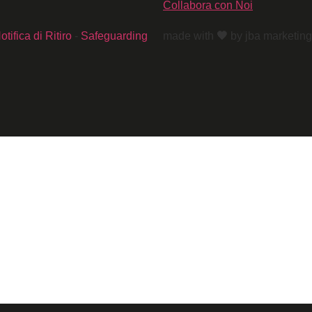
Collabora con Noi
otifica di Ritiro
-
Safeguarding
made with
🖤
by jba marketing