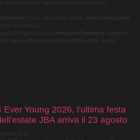
ha centrato la finale imponendosi sugli ungheresi
ri/Niemeier
. Tra gli altri risultati italiani,
buon quinto posto
ficati ventunesimi.
erando in finale le ceche
Lorenzova/Tomasova
. Il
bronzo
zzi hanno ottenuto un buon quinto posto
, mentre
4 Ever Young 2026, l’ultima festa
dell’estate JBA arriva il 23 agosto
 Agosto 2026