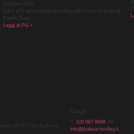
A
7 Agosto 2026
U
Dal 7 al 9 agosto punti pesanti in palio verso la finale di
L
Caorle Dopo
Leggi di Più +
Contatti
T.
320 087 8688
/ M.
rseolo, 30016 Lido di Jesolo
info@jbabeachvolley.it