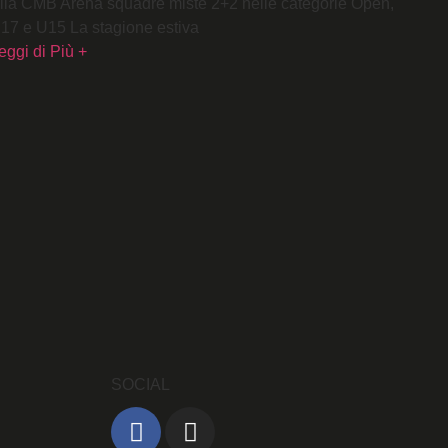
lla CMB Arena squadre miste 2+2 nelle categorie Open,
17 e U15 La stagione estiva
eggi di Più +
SOCIAL