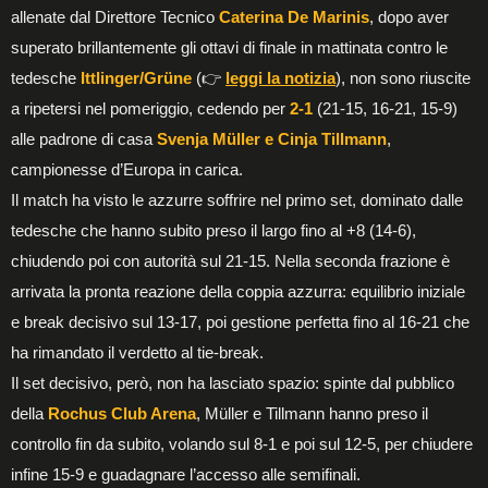
allenate dal Direttore Tecnico
Caterina De Marinis
, dopo aver
superato brillantemente gli ottavi di finale in mattinata contro le
tedesche
Ittlinger/Grüne
(👉
leggi la notizia
), non sono riuscite
a ripetersi nel pomeriggio, cedendo per
2-1
(21-15, 16-21, 15-9)
alle padrone di casa
Svenja Müller e Cinja Tillmann
,
campionesse d’Europa in carica.
Il match ha visto le azzurre soffrire nel primo set, dominato dalle
tedesche che hanno subito preso il largo fino al +8 (14-6),
chiudendo poi con autorità sul 21-15. Nella seconda frazione è
arrivata la pronta reazione della coppia azzurra: equilibrio iniziale
e break decisivo sul 13-17, poi gestione perfetta fino al 16-21 che
ha rimandato il verdetto al tie-break.
Il set decisivo, però, non ha lasciato spazio: spinte dal pubblico
della
Rochus Club Arena
, Müller e Tillmann hanno preso il
controllo fin da subito, volando sul 8-1 e poi sul 12-5, per chiudere
infine 15-9 e guadagnare l’accesso alle semifinali.