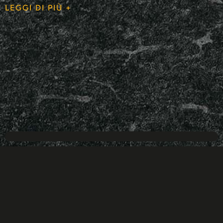
LEGGI DI PIÙ +
JBA GRUVI Pro Team sul podio nella tappa nazionale
U16 di Cordenons
4 Agosto 2026
Secondo posto per Benedet-Vazzola e terzo posto per Giacometti-
Carniel Doppio podio per il JBA GRUVI