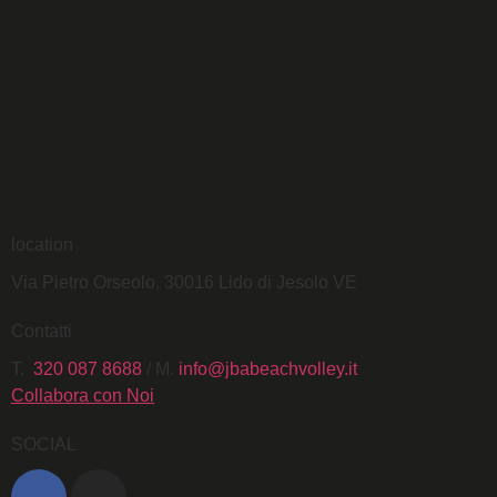
location
Via Pietro Orseolo, 30016 Lido di Jesolo VE
Contatti
T.
320 087 8688
/ M.
info@jbabeachvolley.it
Collabora con Noi
SOCIAL