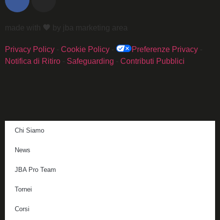
made with
🖤
by jba marketing area
Privacy Policy
-
Cookie Policy
-
Preferenze Privacy
-
Notifica di Ritiro
-
Safeguarding
-
Contributi Pubblici
Chi Siamo
News
JBA Pro Team
Tornei
Corsi