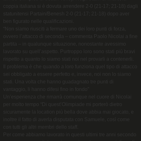
coppia italiana si è dovuta arrendere 2-0 (21-17; 21-18) dagli
statunitensi Partain/Benesh 2-0 (21-17; 21-18) dopo aver
ben figurato nelle qualificazioni.
“Non siamo riusciti a fermare uno dei loro punti di forza,
ovvero l’attacco di seconda – commenta Paolo Nicolai a fine
partita – in qualunque situazione, nonostante avessimo
lavorato su quell’aspetto. Purtroppo loro sono stati più bravi
rispetto a quanto lo siamo stati noi nel provarli a contenerli.
Il problema è che quando a loro funziona quel tipo di attacco
sei obbligato a essere perfetto e, invece, noi non lo siamo
stati. Una volta che hanno guadagnato tre punti di
vantaggio, li hanno difesi fino in fondo”
Un’esperienza che rimarrà comunque nel cuore di Nicolai
per molto tempo “Di quest’Olimpiade mi porterò dietro
sicuramente la location più bella dove abbia mai giocato, e
inoltre il fatto di averla disputata con Samuele, così come
con tutti gli altri membri dello staff.
Per come abbiamo lavorato in questi ultimi tre anni secondo