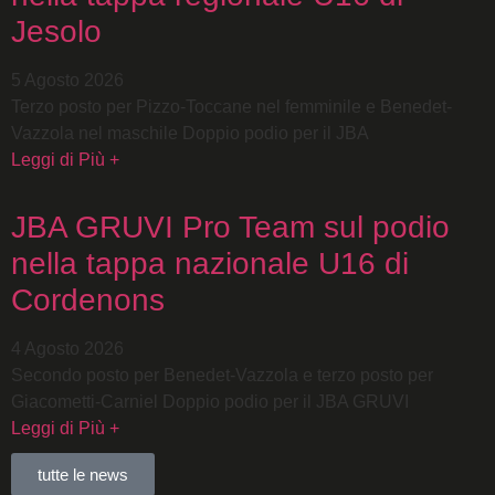
Jesolo
5 Agosto 2026
Terzo posto per Pizzo-Toccane nel femminile e Benedet-
Vazzola nel maschile Doppio podio per il JBA
Leggi di Più +
JBA GRUVI Pro Team sul podio
nella tappa nazionale U16 di
Cordenons
4 Agosto 2026
Secondo posto per Benedet-Vazzola e terzo posto per
Giacometti-Carniel Doppio podio per il JBA GRUVI
Leggi di Più +
tutte le news