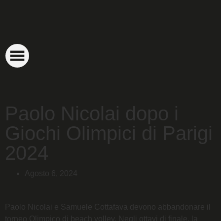
Paolo Nicolai dopo i
Giochi Olimpici di Parigi
2024
Agosto 6, 2024
Paolo Nicolai e Samuele Cottafava devono abbandonare il
torneo Olimpico di beach volley. Negli ottavi di finale, la