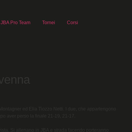
JBA Pro Team
Tornei
Corsi
avenna
Montagner ed Elia Tiozzo Netti. I due, che appartengono
o aver perso la finale 21-19, 21-17.
 vista. Si allenano in JBA e strada facendo porteranno