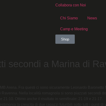
Collabora con Noi
Chi Siamo
News
Camp e Meeting
Shop
ti secondi a Marina di R
 CMB Arena. Fra questi ci sono sicuramente Leonardo Baronetto 
 Ravenna. Nella località romagnola si sono piazzati secondi dop
e 21-10. Ottimo anche il risultato in semifinale: 21-19 e 21-17.
monia la crescita di due ragazzi futuribili sotto tutti i punti di