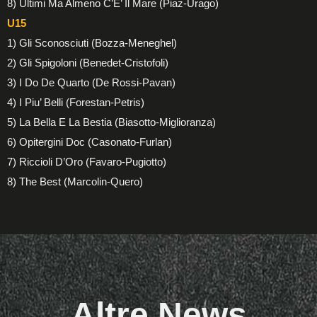
8) Ultimi Ma Almeno C’E’ Il Mare (Piaz-Urago)
U15
1) Gli Sconosciuti (Bozza-Meneghel)
2) Gli Spigoloni (Benedet-Cristofoli)
3) I Do De Quarto (De Rossi-Pavan)
4) I Piu’ Belli (Forestan-Petris)
5) La Bella E La Bestia (Biasotto-Miglioranza)
6) Opitergini Doc (Casonato-Furlan)
7) Riccioli D’Oro (Favaro-Pugiotto)
8) The Best (Marcolin-Quero)
Altre News