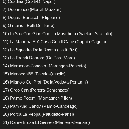
6) Cosdina (Costi-Di Napoli)
7) Deomeneo (Marsili-Mazzon)
8) Dogos (Bonacchi-Filippone)
9) Gintonici (Belli-Del Torre)
10) In Spa Con Gian Con La Maschera (Gaetani-Scattolin)
11) La Mamma E’ A Casa Con Il Cane (Cagnin-Cagnin)
12) La Squadra Della Rossa (Illotti-Pizii)
13) La Prendi Damoro (Da Pos -Moro)
14) Marangon-Poncato (Marangon-Poncato)
15) Mariocchi68 (Favale-Quaglio)
16) Mignolo Col Prof (Della Vedova-Pontarini)
17) Orco Can (Portera-Semenzato)
18) Palme Potenti (Montagner-Pillon)
19) Pam And Candy (Pamio-Candeago)
20) Porca La Peppa (Paludetto-Parisi)
21) Rame Brusa El Serveo (Maniero-Zennaro)