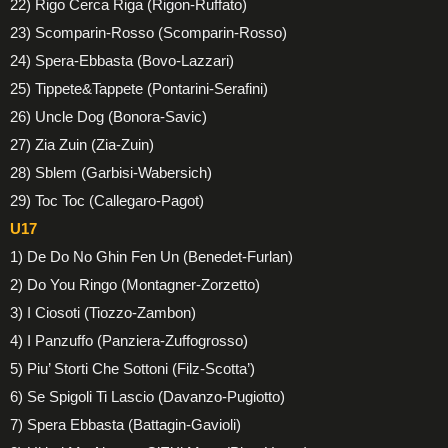
22) Rigo Cerca Riga (Rigon-Ruffato)
23) Scomparin-Rosso (Scomparin-Rosso)
24) Spera-Ebbasta (Bovo-Lazzari)
25) Tippete&Tappete (Pontarini-Serafini)
26) Uncle Dog (Bonora-Savic)
27) Zia Zuin (Zia-Zuin)
28) Sblem (Garbisi-Wabersich)
29) Toc Toc (Callegaro-Pagot)
U17
1) De Do No Ghin Fen Un (Benedet-Furlan)
2) Do You Ringo (Montagner-Zorzetto)
3) I Ciosoti (Tiozzo-Zambon)
4) I Panzuffo (Panziera-Zuffogrosso)
5) Piu’ Storti Che Sottoni (Filz-Scotta’)
6) Se Spigoli Ti Lascio (Davanzo-Pugiotto)
7) Spera Ebbasta (Battagin-Gavioli)