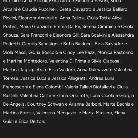
Rottoli e Anna Piccoli, Erika Ditta e Eleonora Sestini, Sofia
Arcaini e Claudia Puccinelli, Greta Cavestro e Jessica Belliero
Piccini, Eleonora Annibali e Anna Pelloia, Giulia Toti e Alice
Pratesi, Maira Granziol e Emma Da Re, Serena Cimmino e Oriola
Shpuza, Sara Franzoni e Eleonora Gili, Sara Scalvini e Alessandra
Pedretti, Camilla Sanguigni e Sofia Balducci, Elisa Salvador e
Viola Massi, Gloria Boscolo e Cindy Lee Fezzi, Monica Pastorino
e Martina Montedoro, Valentina Di Prima e Silvia Giacosa,
Martina Tagliapietra e Elisa Valdora, Anna Dalmazzo e Valentina
Torrese, Jessica Luca e Jessica Allegretti, Andrea Luna
Francesconi e Elena Colombi, Valeria Tallevi Diotallevi e Giulia
Rastelli, Valentina Calì e Viktoria Orsi Toth, Luna Cicola e Giorgia
De Angelis, Courtney Schwan e Arianna Barboni, Marta Bechis e
Martina Foresti, Valentina Mengaziol e Marta Masiero, Elena
Guidi e Erica Derton.