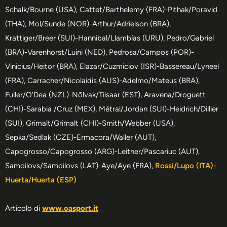
Schalk/Bourne (USA), Cattet/Barthelemy (FRA)-Pithak/Poravid
(THA), Mol/Sunde (NOR)-Arthur/Adrielson (BRA),
Krattiger/Breer (SUI)-Hannibal/Llambías (URU), Pedro/Gabriel
(BRA)-Varenhorst/Luini (NED), Pedrosa/Campos (POR)-
Vinicius/Heitor (BRA), Elazar/Cuzmiciov (ISR)-Bassereau/Lyneel
(FRA), Carracher/Nicolaidis (AUS)-Adelmo/Mateus (BRA),
Fuller/O’Dea (NZL)-Nõlvak/Tiisaar (EST), Aravena/Droguett
(CHI)-Sarabia /Cruz (MEX), Métral/Jordan (SUI)-Heidrich/Dillier
(SUI), Grimalt/Grimalt (CHI)-Smith/Webber (USA),
Sepka/Sedlak (CZE)-Ermacora/Waller (AUT),
Capogrosso/Capogrosso (ARG)-Leitner/Pascariuc (AUT),
Samoilovs/Samoilovs (LAT)-Aye/Aye (FRA),
Rossi/Lupo (ITA)-
Huerta/Huerta (ESP)
Articolo di
www.oasport.it