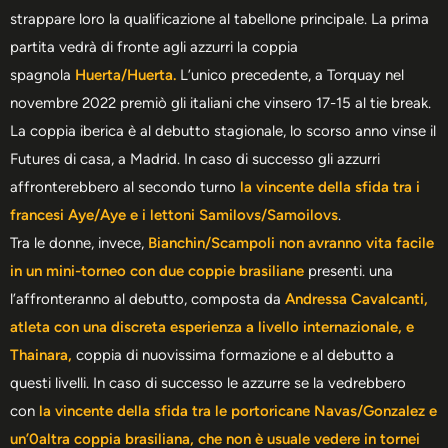
strappare loro la qualificazione al tabellone principale. La prima
partita vedrà di fronte agli azzurri la coppia
spagnola
Huerta/Huerta.
L’unico precedente, a Torquay nel
novembre 2022 premiò gli italiani che vinsero 17-15 al tie break.
La coppia iberica è al debutto stagionale, lo scorso anno vinse il
Futures di casa, a Madrid. In caso di successo gli azzurri
affronterebbero al secondo turno
la vincente della sfida tra i
francesi Aye/Aye e i lettoni Samilovs/Samoilovs
.
Tra le donne, invece,
Bianchin/Scampoli non avranno vita facile
in un mini-torneo con due coppie brasiliane
presenti. una
l’affronteranno al debutto, composta da
Andressa Cavalcanti,
atleta con una discreta esperienza a livello internazionale, e
Thainara,
coppia di nuovissima formazione e al debutto a
questi livelli. In caso di successo le azzurre se la vedrebbero
con
la vincente della sfida tra le portoricane Navas/Gonzalez e
un’0altra coppia brasiliana, che non è usuale vedere in tornei