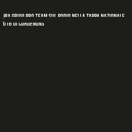
JBA GRUVI Pro Team sul podio nella tappa nazionale
U16 di Cordenons
4 Agosto 2026
Secondo posto per Benedet-Vazzola e terzo posto per Giacometti-
Carniel Doppio podio per il JBA GRUVI
LEGGI DI PIÙ +
TUTTE LE NEWS