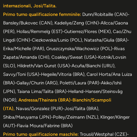
internazionali, Josi/Talita.
Primo turno qualificazione femminile:
Dunn/Robitaille (CAN)-
Bansley/Bukovec (CAN), Kadeliye/Zeng (CHN)-Allcca/Gaona
(PER), Hollas/Remmelg (EST)-Gutierrez/Flores (MEX), Cao/Zhu
Lingdi (CHN)-Ciezkowska/Lunio (POL), Natasha/Giulia (BRA)-
Erika/Michelle (PAR), Gruszczynska/Wachowicz (POL)-Rivas
Zapata/Amanda (CHI), Coakley/Sweat (USA)-Kotnik/Lovsin
(SLO), Hildreth/Van Gunst (USA)-Acuña/Bianchi (URU),
Savvy/Toni (USA)-Hegeile/Vitoria (BRA), Carol Horta/Ana Luiza
(BRA)-Gallay/Churin (ARG), Poletti/Laura (PAR)-Akiko/Ishii
(JPN), Taiana Lima/Talita (BRA)-Helland-Hansen/Steinsvåg
(NOR),
Andressa/Thainara (BRA)-Bianchin/Scampoli
(ITA),
Navas/Gonzalez (PUR)-Josi/Talita (BRA),
Shiba/Maruyama (JPN)-Polley/Zeimann (NZL), Klinger/Klinger
(AUT)-Flavia Moura/Fabrine (BRA)
Primo turno qualificazione maschile:
Trousil/Westphal (CZE)-