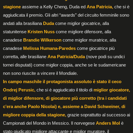
stagione
assieme a Kelly Cheng, Duda ed
Ana Patricia,
che si è
aggiudicata il premio. Gli altri “awards” del circuito femminile sono
andati alla brasiliana
Duda
come miglior giocatrice, alla
statunitense
Kristen Nuss
come migliore difensore, alla
canadese
Brandie Wilkerson
come miglior muratrice, alla
canadese
Melissa Humana-Paredes
come giocatrice più
corretta, alle brasiliane
Ana Patricia/Duda
(nove podi su undici
tornei disputati) come miglior coppia, anche se le sudamericane
non sono riuscite a vincere il Mondiale.
In campo maschile il protagonista assoluto è stato il ceco
Ondrej Perusic,
che si è aggiudicato il titolo di
miglior giocatore,
di miglior difensore, di giocatore più corretto (tra i candidati
c’era anche Paolo Nicolai) e, assieme a David Schweiner, di
migliore coppia della stagione,
grazie soprattutto al successo ai
Campionati del Mondo in Messico. Il norvegese
Anders Mol
è
stato giudicato migliore attaccante e miglior muratore, il