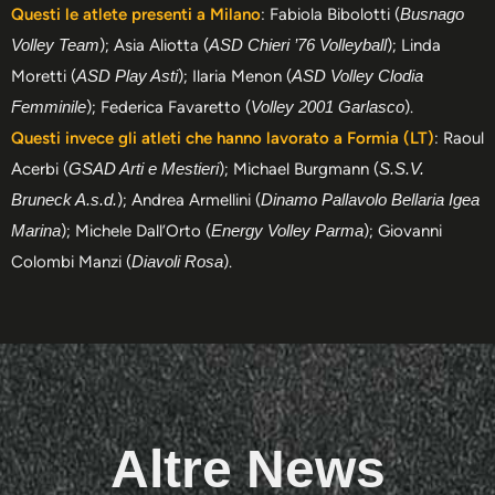
Questi le atlete presenti a Milano
: Fabiola Bibolotti (
Busnago
Volley Team
); Asia Aliotta (
ASD Chieri ’76 Volleyball
); Linda
Moretti (
ASD Play Asti
); Ilaria Menon (
ASD Volley Clodia
Femminile
); Federica Favaretto (
Volley 2001 Garlasco
).
Questi invece gli atleti che hanno lavorato a Formia (LT)
: Raoul
Acerbi (
GSAD Arti e Mestieri
); Michael Burgmann (
S.S.V.
Bruneck A.s.d.
); Andrea Armellini (
Dinamo Pallavolo Bellaria Igea
Marina
); Michele Dall’Orto (
Energy Volley Parma
); Giovanni
Colombi Manzi (
Diavoli Rosa
).
Altre News