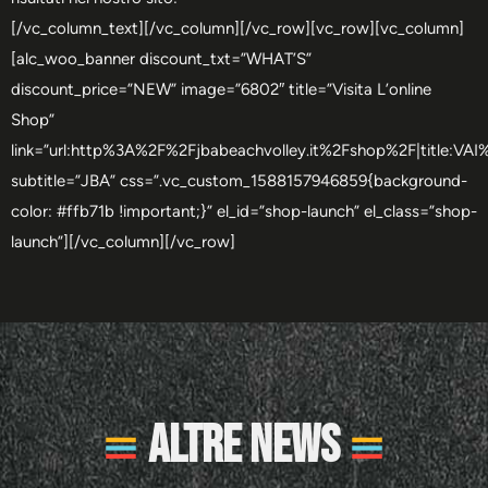
[/vc_column_text][/vc_column][/vc_row][vc_row][vc_column]
[alc_woo_banner discount_txt=”WHAT’S”
discount_price=”NEW” image=”6802″ title=”Visita L’online
Shop”
link=”url:http%3A%2F%2Fjbabeachvolley.it%2Fshop%2F|title:V
subtitle=”JBA” css=”.vc_custom_1588157946859{background-
color: #ffb71b !important;}” el_id=”shop-launch” el_class=”shop-
launch”][/vc_column][/vc_row]
Altre News