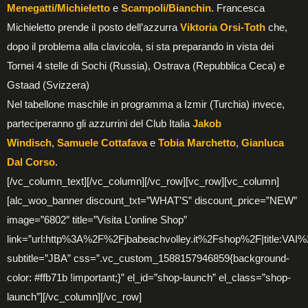
Menegatti/Michieletto
e
Scampoli/Bianchin
.
Francesca
Michieletto prende il posto dell’azzurra
Viktoria Orsi-Toth
che,
dopo il problema alla clavicola, si sta preparando in vista dei
Tornei 4 stelle di Sochi (Russia), Ostrava (Repubblica Ceca) e
Gstaad (Svizzera)
Nel tabellone maschile in programma a Izmir (Turchia) invece,
parteciperanno gli azzurrini del Club Italia
Jakob
Windisch
,
Samuele Cottafava
e
Tobia Marchetto
,
Gianluca
Dal Corso
.
[/vc_column_text][/vc_column][/vc_row][vc_row][vc_column]
[alc_woo_banner discount_txt=”WHAT’S” discount_price=”NEW”
image=”6802″ title=”Visita L’online Shop”
link=”url:http%3A%2F%2Fjbabeachvolley.it%2Fshop%2F|title:V
subtitle=”JBA” css=”.vc_custom_1588157946859{background-
color: #ffb71b !important;}” el_id=”shop-launch” el_class=”shop-
launch”][/vc_column][/vc_row]