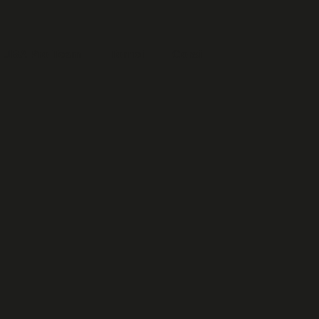
JBA Pro Team
Tornei
Corsi