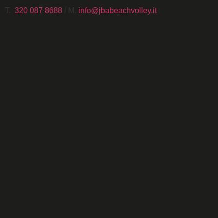
T.
320 087 8688
/ M.
info@jbabeachvolley.it