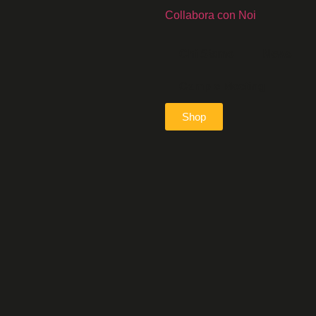
Collabora con Noi
Chi Siamo
News
Camp e Meeting
Shop