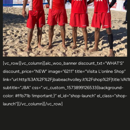
[vc_row][vc_column][alc_woo_banner discount_txt=”WHAT’S”
discount_price=”NEW” image=”6211″ title=”Visita L’online Shop”
link=”url:http%3A%2F%2Fjbabeachvolley.it%2Fshop%2F|title:V
subtitle=”JBA” css=”.vc_custom_1573899126533{background-
color: #ffb71b !important;}” el_id=”shop-launch” el_class=”shop-
launch”][/vc_column][/vc_row]