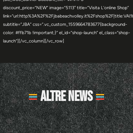
discount_price=”NEW” image=”5113″ title=”Visita L’online Shop”
link=”url:http%3A%2F%2Fjbabeachvolley.it%2Fshop%2F|title:V
subtitle=”JBA” css=”.vc_custom_1559664783677{background-
color: #ffb71b !important;}” el_id=”shop-launch” el_class=”shop-
launch”][/vc_column][/vc_row]
Altre News