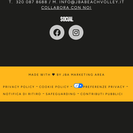
T.
320 087 8688
/ M.
INFO@JBABEACHVOLLEY.IT
COLLABORA CON NOI
SOCIAL
MADE WITH
🖤
BY JBA MARKETING AREA
-
-
-
PRIVACY POLICY
COOKIE POLICY
PREFERENZE PRIVACY
-
-
NOTIFICA DI RITIRO
SAFEGUARDING
CONTRIBUTI PUBBLICI