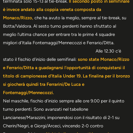
terminata solo 15-13 al tie-break.
Il secondo posto in semifinale
è invece andato alla coppia veneta composta da
Monaco/Rizzo,
che ha avuto la meglio, sempre al tie-break, su
Botta/Valdora. Al sesto turno perdenti hanno sfruttato al
meglio l’ultima chance per entrare tra le prime 4 squadre
migliori d’Italia Fontemaggi/Mennecozzi e Ferrario/Ditta.
Alle 12.30 c’è
stato il fischio d’inizio delle semifinali:
sono state Monaco/Rizzo
e Ferrario/Ditta a guadagnarsi l’opportunità di conquistarsi il
titolo di campionesse d’Italia Under 19. La finalina per il bronzo
si giocherà quindi tra Ferrarini/De Luca e
Fontemaggi/Mennecozzi.
Nel maschile, fischio d’inizio sempre alle ore 9.00 per il quinto
turno perdenti. Sono avanzati nel tabellone
Lancianese/Marazzini, imponendosi con il risultato di 2-1 su
Cherin/Negri, e Giorgi/Arceci, vincendo 2-0 contro