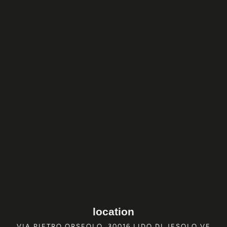
location
VIA PIETRO ORSEOLO, 30016 LIDO DI JESOLO VE