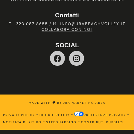
Contatti
T.
320 087 8688
/ M.
INFO@JBABEACHVOLLEY.IT
COLLABORA CON NOI
SOCIAL
MADE WITH
🖤
BY JBA MARKETING AREA
-
-
-
PRIVACY POLICY
COOKIE POLICY
PREFERENZE PRIVACY
-
-
NOTIFICA DI RITIRO
SAFEGUARDING
CONTRIBUTI PUBBLICI