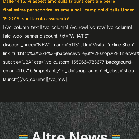
Dalle 14.15, vi aspettiamo sulla tribuna centrale per le
finalissime per scoprire insieme a noi i campioni d’Italia Under
19 2019, spettacolo assicurato!
[/vc_column_text][/vc_column][/vc_row][vc_row][vc_column]
[alc_woo_banner discount_txt=”WHAT’S”
discount_price=”NEW” image=”5113″ title=”Visita L’online Shop”
link=”url:http%3A%2F%2Fjbabeachvolley.it%2Fshop%2F|title:V
subtitle=”JBA” css=”.vc_custom_1559664783677{background-
color: #ffb71b !important;}” el_id=”shop-launch” el_class=”shop-
launch”][/vc_column][/vc_row]
Altre News