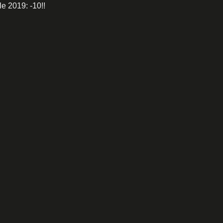
e 2019: -10!!
n][alc_woo_banner discount_txt=”WHAT’S” discount_price=”NEW”
tle:VAI%20ALLO%20SHOP||” subtitle=”JBA” css=”.vc_custom_15
/vc_row]