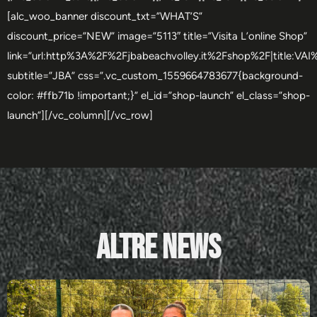
[alc_woo_banner discount_txt=”WHAT’S”
discount_price=”NEW” image=”5113″ title=”Visita L’online Shop”
link=”url:http%3A%2F%2Fjbabeachvolley.it%2Fshop%2F|title:V
subtitle=”JBA” css=”.vc_custom_1559664783677{background-
color: #ffb71b !important;}” el_id=”shop-launch” el_class=”shop-
launch”][/vc_column][/vc_row]
Altre News