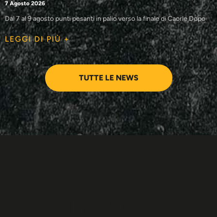
7 Agosto 2026
Dal 7 al 9 agosto punti pesanti in palio verso la finale di Caorle Dopo
LEGGI DI PIÙ +
TUTTE LE NEWS
Our sponsor