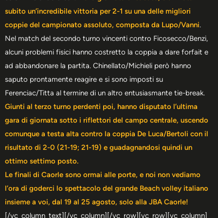
subito un’incredibile vittoria per 2-1 su una delle migliori
coppie del campionato assoluto, composta da Lupo/Vanni
.
Nel match del secondo turno vincenti contro Ficosecco/Benzi,
alcuni problemi fisici hanno costretto la coppia a dare forfait e
ad abbandonare la partita. Chinellato/Michieli però hanno
saputo prontamente reagire e si sono imposti su
Ferenciac/Titta al termine di un altro entusiasmante tie-break.
Giunti al terzo turno perdenti poi, hanno disputato l’ultima
gara di giornata sotto i riflettori del campo centrale, uscendo
comunque a testa alta contro la coppia De Luca/Bertoli con il
risultato di 2-0 (21-19; 21-19) e guadagnandosi quindi un
ottimo settimo posto.
Le finali di Caorle sono ormai alle porte, e noi non vediamo
l’ora di goderci lo spettacolo del grande Beach volley italiano
insieme a voi, dal 19 al 25 agosto, solo alla JBA Caorle!
[/vc_column_text][/vc_column][/vc_row][vc_row][vc_column]