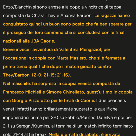
Enzo/Bianchin si sono arrese alla coppia vincitrice di tappa
composta da Chiara They e Arianna Barboni.
Le ragazze hanno
conquistato quindi un buon nono posto che fa ben sperare per
il proseguo del loro cammino che si concluderà con le finali
nazionali alla JBA Caorle.
Breve invece l’avventura di Valentina Mengaziol, per
l’occasione in coppia con Marta Masiero, che si è fermata al
primo turno qualifiche dopo il match giocato contro
They/Barboni (2-0; 21-15; 21-16).
Nel maschile, ha sorpreso la coppia veneta composta da
Francesco Michieli e Simone Chinellato, quest’ultimo in coppia
con Giorgio Pizzolotto per le finali di Caorle.
I due beachers
veneti infatti hanno brillantemente superato le qualifiche
imponendosi prima per 2-0 su Fabbio/Paulino Da Silva e poi per
2-1 su Seregni/Krumins, al termine di un match infinito terminato
solo 21-19 al tie break.
Nella giornata di sabato, è arrivata