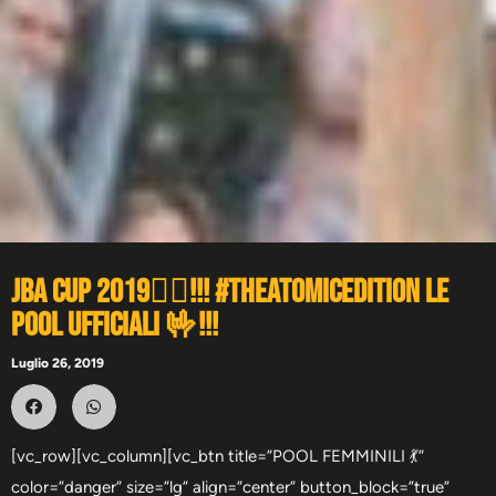
JBA Cup 2019🏳️‍🌈!!! #theatomicedition le
pool ufficiali 🤟!!!
Luglio 26, 2019
[vc_row][vc_column][vc_btn title=”POOL FEMMINILI 💃”
color=”danger” size=”lg” align=”center” button_block=”true”