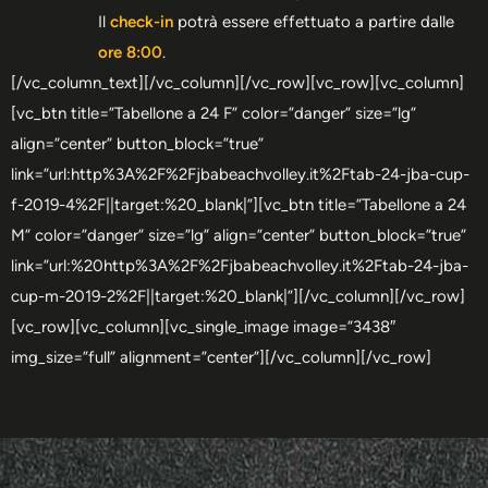
Il
check-in
potrà essere effettuato a partire dalle
ore 8:00
.
[/vc_column_text][/vc_column][/vc_row][vc_row][vc_column]
[vc_btn title=”Tabellone a 24 F” color=”danger” size=”lg”
align=”center” button_block=”true”
link=”url:http%3A%2F%2Fjbabeachvolley.it%2Ftab-24-jba-cup-
f-2019-4%2F||target:%20_blank|”][vc_btn title=”Tabellone a 24
M” color=”danger” size=”lg” align=”center” button_block=”true”
link=”url:%20http%3A%2F%2Fjbabeachvolley.it%2Ftab-24-jba-
cup-m-2019-2%2F||target:%20_blank|”][/vc_column][/vc_row]
[vc_row][vc_column][vc_single_image image=”3438″
img_size=”full” alignment=”center”][/vc_column][/vc_row]