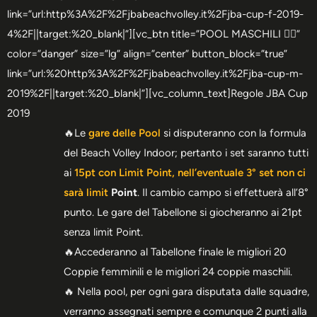
link=”url:http%3A%2F%2Fjbabeachvolley.it%2Fjba-cup-f-2019-
4%2F||target:%20_blank|”][vc_btn title=”POOL MASCHILI 🏋️‍♂️”
color=”danger” size=”lg” align=”center” button_block=”true”
link=”url:%20http%3A%2F%2Fjbabeachvolley.it%2Fjba-cup-m-
2019%2F||target:%20_blank|”][vc_column_text]Regole JBA Cup
2019
🔥Le
gare delle Pool
si disputeranno con la formula
del Beach Volley Indoor; pertanto i set saranno tutti
ai
15pt con Limit Point, nell’eventuale 3° set non ci
sarà limit
Point
. Il cambio campo si effettuerà all’8°
punto. Le gare del Tabellone si giocheranno ai 21pt
senza limit Point.
🔥Accederanno al Tabellone finale le migliori 20
Coppie femminili e le migliori 24 coppie maschili.
🔥 Nella pool, per ogni gara disputata dalle squadre,
verranno assegnati sempre e comunque 2 punti alla