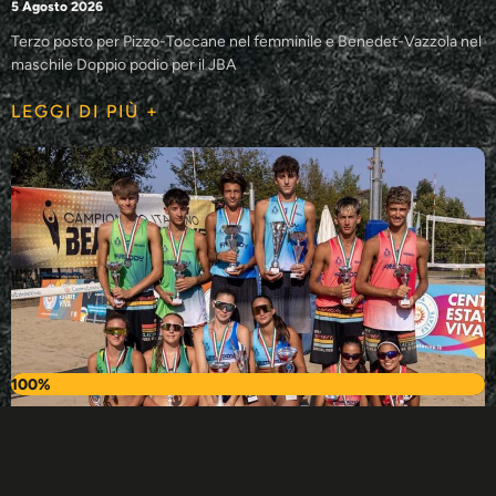
5 Agosto 2026
Terzo posto per Pizzo-Toccane nel femminile e Benedet-Vazzola nel
maschile Doppio podio per il JBA
LEGGI DI PIÙ +
100%
JBA GRUVI Pro Team sul podio nella tappa nazionale
U16 di Cordenons