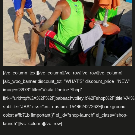
[/vc_column_text][/vc_column][/vc_row][vc_row][vc_column]
[alc_woo_banner discount_txt=”WHAT’S” discount_price=”NEW”
image=”3978″ title=”Visita L’online Shop”
link=”url:http%3A%2F%2Fjbabeachvolley.it%2Fshop%2F|title:V
subtitle=”JBA” css=”.vc_custom_1549624272629{background-
color: #ffb71b !important;}” el_id=”shop-launch” el_class=”shop-
launch”][/vc_column][/vc_row]