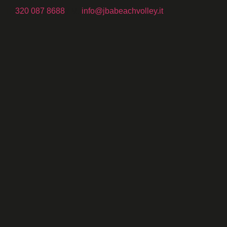
T.
320 087 8688
/ M.
info@jbabeachvolley.it