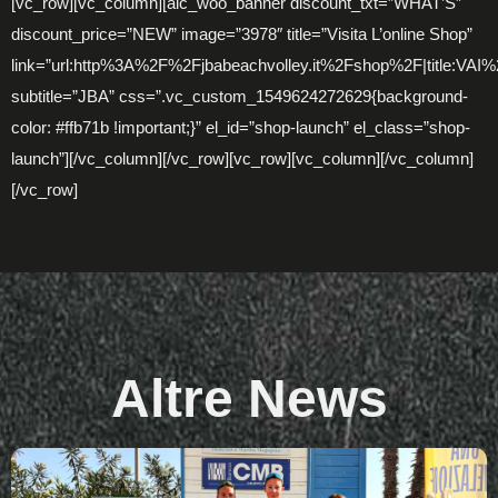
[vc_row][vc_column][alc_woo_banner discount_txt=”WHAT’S”
discount_price=”NEW” image=”3978″ title=”Visita L’online Shop”
link=”url:http%3A%2F%2Fjbabeachvolley.it%2Fshop%2F|title:V
subtitle=”JBA” css=”.vc_custom_1549624272629{background-
color: #ffb71b !important;}” el_id=”shop-launch” el_class=”shop-
launch”][/vc_column][/vc_row][vc_row][vc_column][/vc_column]
[/vc_row]
Altre News