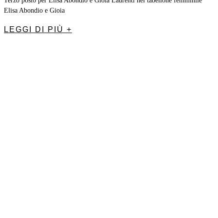
Terzo posto per Elisa Abondio e Gioia Laurenti nel tabellone femminile
Elisa Abondio e Gioia
LEGGI DI PIÙ +