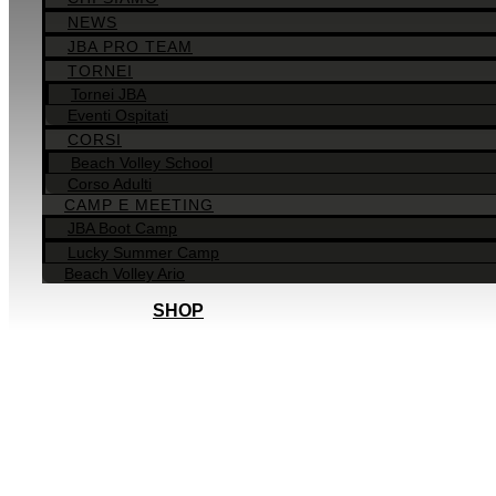
NEWS
JBA PRO TEAM
TORNEI
Tornei JBA
Eventi Ospitati
CORSI
Beach Volley School
Corso Adulti
CAMP E MEETING
JBA Boot Camp
Lucky Summer Camp
Beach Volley Ario
SHOP