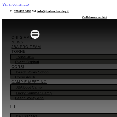
Vai al contenuto
T.
320 087 8688
/ M.
info@jbabeachvolley.it
Collabora con Noi
CHI SIAMO
NEWS
JBA PRO TEAM
TORNEI
Tornei JBA
Eventi Ospitati
CORSI
Beach Volley School
Corso Adulti
CAMP E MEETING
JBA Boot Camp
Lucky Summer Camp
Beach Volley Ario
CHI SIAMO