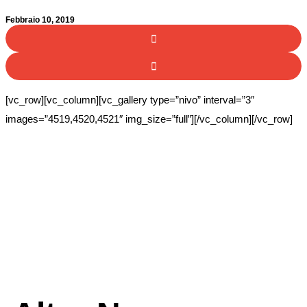
Febbraio 10, 2019
[vc_row][vc_column][vc_gallery type=”nivo” interval=”3″
images=”4519,4520,4521″ img_size=”full”][/vc_column][/vc_row]