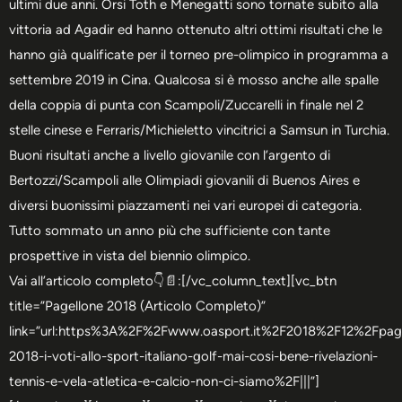
ultimi due anni. Orsi Toth e Menegatti sono tornate subito alla
vittoria ad Agadir ed hanno ottenuto altri ottimi risultati che le
hanno già qualificate per il torneo pre-olimpico in programma a
settembre 2019 in Cina. Qualcosa si è mosso anche alle spalle
della coppia di punta con Scampoli/Zuccarelli in finale nel 2
stelle cinese e Ferraris/Michieletto vincitrici a Samsun in Turchia.
Buoni risultati anche a livello giovanile con l’argento di
Bertozzi/Scampoli alle Olimpiadi giovanili di Buenos Aires e
diversi buonissimi piazzamenti nei vari europei di categoria.
Tutto sommato un anno più che sufficiente con tante
prospettive in vista del biennio olimpico.
Vai all’articolo completo👇📄:[/vc_column_text][vc_btn
title=”Pagellone 2018 (Articolo Completo)”
link=”url:https%3A%2F%2Fwww.oasport.it%2F2018%2F12%2Fpage
2018-i-voti-allo-sport-italiano-golf-mai-cosi-bene-rivelazioni-
tennis-e-vela-atletica-e-calcio-non-ci-siamo%2F|||”]