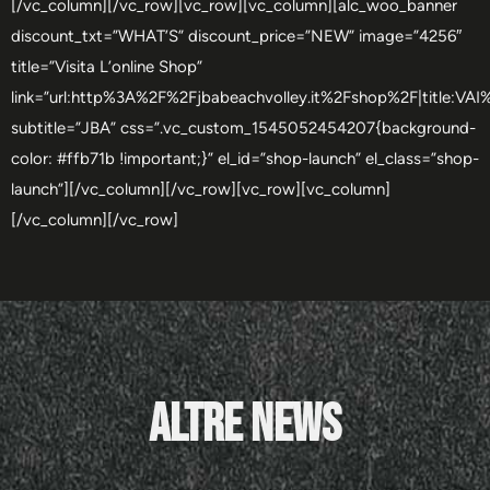
[/vc_column][/vc_row][vc_row][vc_column][alc_woo_banner
discount_txt=”WHAT’S” discount_price=”NEW” image=”4256″
title=”Visita L’online Shop”
link=”url:http%3A%2F%2Fjbabeachvolley.it%2Fshop%2F|title:V
subtitle=”JBA” css=”.vc_custom_1545052454207{background-
color: #ffb71b !important;}” el_id=”shop-launch” el_class=”shop-
launch”][/vc_column][/vc_row][vc_row][vc_column]
[/vc_column][/vc_row]
Altre News