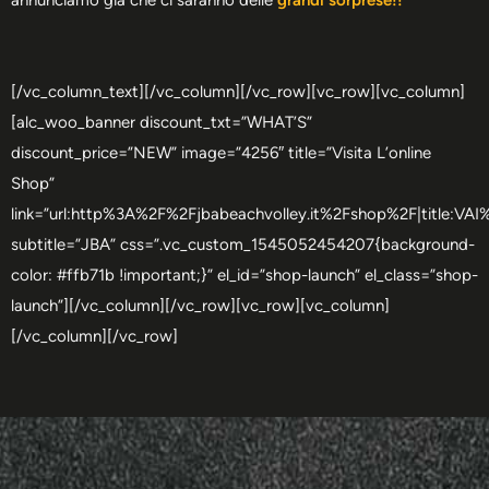
annunciamo già che ci saranno delle
grandi sorprese!!
[/vc_column_text][/vc_column][/vc_row][vc_row][vc_column]
[alc_woo_banner discount_txt=”WHAT’S”
discount_price=”NEW” image=”4256″ title=”Visita L’online
Shop”
link=”url:http%3A%2F%2Fjbabeachvolley.it%2Fshop%2F|title:V
subtitle=”JBA” css=”.vc_custom_1545052454207{background-
color: #ffb71b !important;}” el_id=”shop-launch” el_class=”shop-
launch”][/vc_column][/vc_row][vc_row][vc_column]
[/vc_column][/vc_row]