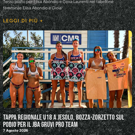
Terzo posto per Elisa Abondio e Gioia Laurenti nel tabellone
femminile Elisa Abondio e Gioia
LEGGI DI PIÙ +
Tappa regionale U18 a Jesolo, Bozza-Zorzetto sul
podio per il JBA GRUVI Pro Team
7 Agosto 2026