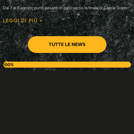
Dal 7 al 9 agosto punti pesanti in palio verso la finale di Caorle Dopo
LEGGI DI PIÙ +
TUTTE LE NEWS
100%
Our sponsor