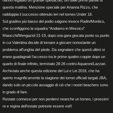
hanno regalato un grande spettacolo, sin dalle prime partite di
questa mattina. Menzione speciale per Arianna Rizzo, che
raddoppia il successo ottenuto ieri nel torneo Under 18.
Sul gradino più basso del podio salgono invece Radin/Montico,
che sconfiggono la squadra “Andiamo in Messico”
Maiocchi/Mengaziol 21-19, dopo una gara giocata punto su punto
in cui Valentina decide di tornare a giocare nonostante un
problema all’unghia del piede. Da segnalare che questi ultimi si
erano guadagnati l’accesso tra le prime quattro coppie dopo un
quarto di finale infinito, terminato 28-26 contro Aquaroni/Lazzari.
Archiviata anche questa edizione del Lui e Lei 2018, che ha
aperto magnificamente la stagione dei tornei ufficiali targati JBA,
dando solo un piccolo assaggio di ciò che i nostri beachers sono
in grado di fare.
Restate connessi per non perdervi neanche un torneo, i prossimi
re e regina dell’estate potreste essere voi!!