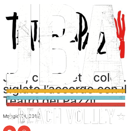
JBA, che Spettacolo…
siglato l’accordo con il
Teatro dei Pazzi!
Maggio 18, 2018