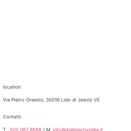
location
Via Pietro Orseolo, 30016 Lido di Jesolo VE
Contatti
T.
320 087 8688
/ M.
info@jbabeachvolley.it