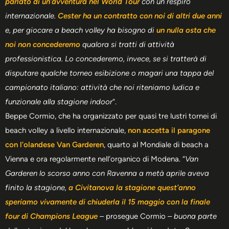
parlato di un’avventura nel World Tour
con un respiro
internazionale.
Cester ha un contratto con noi di altri due anni
e, per giocare a beach volley ha bisogno di
un nulla osta che
noi non concederemo
qualora si tratti di attività
professionistica. Lo concederemo, invece, se si tratterà di
disputare qualche torneo esibizione o magari una tappa del
campionato italiano: attività che noi riteniamo ludica e
funzionale alla stagione indoor
“.
Beppe Cormio, che ha organizzato per quasi tre lustri tornei di
beach volley a livello internazionale,
non accetta il paragone
con l’olandese Van Garderen
, quarto al Mondiale di beach a
Vienna e ora regolarmente nell’organico di Modena. “
Van
Garderen lo scorso anno con Ravenna a metà aprile aveva
finito la stagione,
a Civitanova la stagione quest’anno
speriamo vivamente di chiuderla il 15 maggio con la finale
four di Champions League
– prosegue Cormio –
buona parte